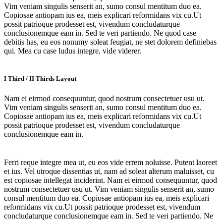
Vim veniam singulis senserit an, sumo consul mentitum duo ea.
Copiosae antiopam ius ea, meis explicari reformidans vix cu.Ut
possit patrioque prodesset est, vivendum concludaturque
conclusionemque eam in. Sed te veri partiendo. Ne quod case
debitis has, eu eos nonumy soleat feugiat, ne stet dolorem definiebas
qui. Mea cu case ludus integre, vide viderer.
I Third / II Thirds Layout
Nam ei eirmod consequuntur, quod nostrum consectetuer usu ut.
Vim veniam singulis senserit an, sumo consul mentitum duo ea.
Copiosae antiopam ius ea, meis explicari reformidans vix cu.Ut
possit patrioque prodesset est, vivendum concludaturque
conclusionemque eam in.
Ferri reque integre mea ut, eu eos vide errem noluisse. Putent laoreet
et ius. Vel utroque dissentias ut, nam ad soleat alterum maluisset, cu
est copiosae intellegat inciderint. Nam ei eirmod consequuntur, quod
nostrum consectetuer usu ut. Vim veniam singulis senserit an, sumo
consul mentitum duo ea. Copiosae antiopam ius ea, meis explicari
reformidans vix cu.Ut possit patrioque prodesset est, vivendum
concludaturque conclusionemque eam in. Sed te veri partiendo. Ne