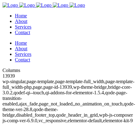
Home
About
Services
Contact
Home
About
Services
Contact
Columns
13939
wp-singular,page-template,page-template-full_width,page-template-
full_width-php,page,page-id-13939,wp-theme-bridge,bridge-core-
3.0.2,qodef-qi--touch,qi-addons-for-elementor-1.5.4,qode-page-
transition-
enabled,ajax_fade,page_not_loaded,,no_animation_on_touch,qode-
theme-ver-28.8,qode-theme-
bridge,disabled_footer_top,qode_header_in_grid,wpb-js-composer
js-comp-ver-6.9.0,vc_responsive,elementor-default,elementor-kit-9