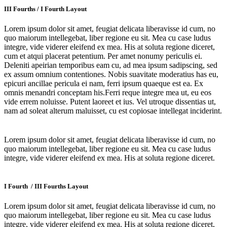
III Fourths / I Fourth Layout
Lorem ipsum dolor sit amet, feugiat delicata liberavisse id cum, no
quo maiorum intellegebat, liber regione eu sit. Mea cu case ludus
integre, vide viderer eleifend ex mea. His at soluta regione diceret,
cum et atqui placerat petentium. Per amet nonumy periculis ei.
Deleniti apeirian temporibus eam cu, ad mea ipsum sadipscing, sed
ex assum omnium contentiones. Nobis suavitate moderatius has eu,
epicuri ancillae pericula ei nam, ferri ipsum quaeque est ea. Ex
omnis menandri conceptam his.Ferri reque integre mea ut, eu eos
vide errem noluisse. Putent laoreet et ius. Vel utroque dissentias ut,
nam ad soleat alterum maluisset, cu est copiosae intellegat inciderint.
Lorem ipsum dolor sit amet, feugiat delicata liberavisse id cum, no
quo maiorum intellegebat, liber regione eu sit. Mea cu case ludus
integre, vide viderer eleifend ex mea. His at soluta regione diceret.
I Fourth / III Fourths Layout
Lorem ipsum dolor sit amet, feugiat delicata liberavisse id cum, no
quo maiorum intellegebat, liber regione eu sit. Mea cu case ludus
integre, vide viderer eleifend ex mea. His at soluta regione diceret,