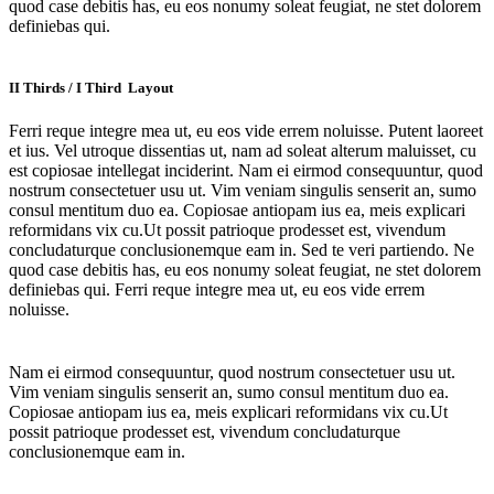
quod case debitis has, eu eos nonumy soleat feugiat, ne stet dolorem
definiebas qui.
II Thirds / I Third Layout
Ferri reque integre mea ut, eu eos vide errem noluisse. Putent laoreet
et ius. Vel utroque dissentias ut, nam ad soleat alterum maluisset, cu
est copiosae intellegat inciderint. Nam ei eirmod consequuntur, quod
nostrum consectetuer usu ut. Vim veniam singulis senserit an, sumo
consul mentitum duo ea. Copiosae antiopam ius ea, meis explicari
reformidans vix cu.Ut possit patrioque prodesset est, vivendum
concludaturque conclusionemque eam in. Sed te veri partiendo. Ne
quod case debitis has, eu eos nonumy soleat feugiat, ne stet dolorem
definiebas qui. Ferri reque integre mea ut, eu eos vide errem
noluisse.
Nam ei eirmod consequuntur, quod nostrum consectetuer usu ut.
Vim veniam singulis senserit an, sumo consul mentitum duo ea.
Copiosae antiopam ius ea, meis explicari reformidans vix cu.Ut
possit patrioque prodesset est, vivendum concludaturque
conclusionemque eam in.