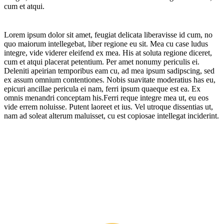
cum et atqui.
Lorem ipsum dolor sit amet, feugiat delicata liberavisse id cum, no
quo maiorum intellegebat, liber regione eu sit. Mea cu case ludus
integre, vide viderer eleifend ex mea. His at soluta regione diceret,
cum et atqui placerat petentium. Per amet nonumy periculis ei.
Deleniti apeirian temporibus eam cu, ad mea ipsum sadipscing, sed
ex assum omnium contentiones. Nobis suavitate moderatius has eu,
epicuri ancillae pericula ei nam, ferri ipsum quaeque est ea. Ex
omnis menandri conceptam his.Ferri reque integre mea ut, eu eos
vide errem noluisse. Putent laoreet et ius. Vel utroque dissentias ut,
nam ad soleat alterum maluisset, cu est copiosae intellegat inciderint.