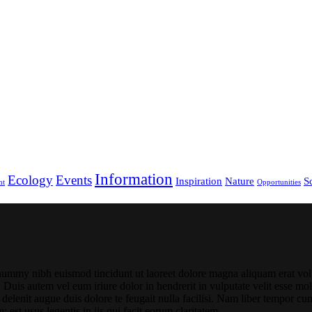
Information
Ecology
Events
Inspiration
Nature
S
nt
Opportunities
onummy nibh euismod tincidunt ut laoreet dolore magna aliquam erat vol
uis autem vel eum iriure dolor in hendrerit in vulputate velit esse moles
l delenit augue duis dolore te feugait nulla facilisi. Nam liber tempor 
est usus legentis in iis qui facit eorum claritatem.