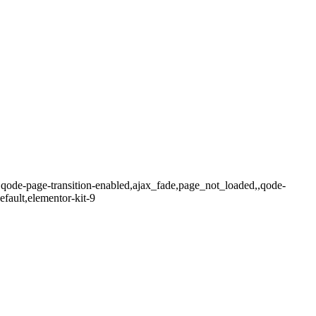
,qode-page-transition-enabled,ajax_fade,page_not_loaded,,qode-
fault,elementor-kit-9