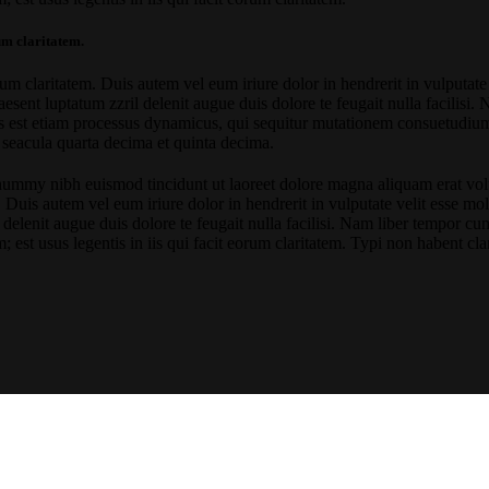
rum claritatem.
orum claritatem. Duis autem vel eum iriure dolor in hendrerit in vulputate
raesent luptatum zzril delenit augue duis dolore te feugait nulla facilis
s est etiam processus dynamicus, qui sequitur mutationem consuetudium
 seacula quarta decima et quinta decima.
onummy nibh euismod tincidunt ut laoreet dolore magna aliquam erat vol
uis autem vel eum iriure dolor in hendrerit in vulputate velit esse moles
l delenit augue duis dolore te feugait nulla facilisi. Nam liber tempor 
st usus legentis in iis qui facit eorum claritatem. Typi non habent clarit