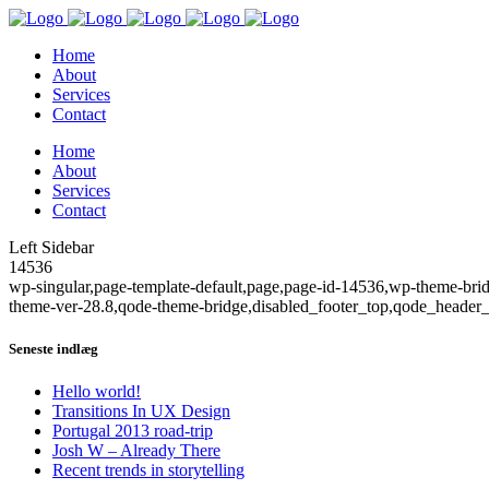
Home
About
Services
Contact
Home
About
Services
Contact
Left Sidebar
14536
wp-singular,page-template-default,page,page-id-14536,wp-theme-bridg
theme-ver-28.8,qode-theme-bridge,disabled_footer_top,qode_header_i
Seneste indlæg
Hello world!
Transitions In UX Design
Portugal 2013 road-trip
Josh W – Already There
Recent trends in storytelling