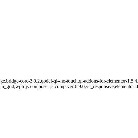
e,bridge-core-3.0.2,qodef-qi--no-touch,qi-addons-for-elementor-1.5.4
n_grid,wpb-js-composer js-comp-ver-6.9.0,vc_responsive,elementor-de