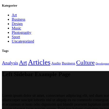
Kategorier
Art
Business
Design
Music
Photography
Sport
Uncategorized
Tags
Articles
Art
Culture
Analysis
Audio
Business
Developme
Left Sidebar Example Page
Lorem ipsum dolor sit amet, consectetuer adipiscing elit, sed diam n
ullamcorper suscipit lobortis nisl ut aliquip ex ea commodo consequat. D
et accumsan et iusto odio dignissim qui blandit praesent luptatum zzri
mazim placerat facer possim assum. Typi non habent claritatem insitam; 