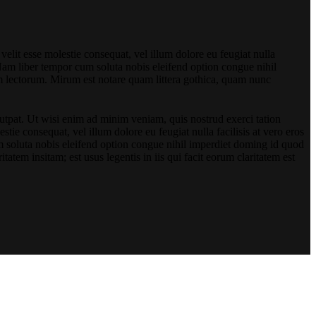
 velit esse molestie consequat, vel illum dolore eu feugiat nulla
i. Nam liber tempor cum soluta nobis eleifend option congue nihil
 lectorum. Mirum est notare quam littera gothica, quam nunc
utpat. Ut wisi enim ad minim veniam, quis nostrud exerci tation
tie consequat, vel illum dolore eu feugiat nulla facilisis at vero eros
cum soluta nobis eleifend option congue nihil imperdiet doming id quod
atem insitam; est usus legentis in iis qui facit eorum claritatem est