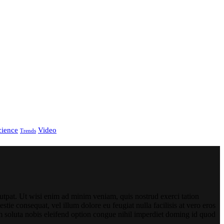
cience
Video
Trends
utpat. Ut wisi enim ad minim veniam, quis nostrud exerci tation
tie consequat, vel illum dolore eu feugiat nulla facilisis at vero eros
cum soluta nobis eleifend option congue nihil imperdiet doming id quod