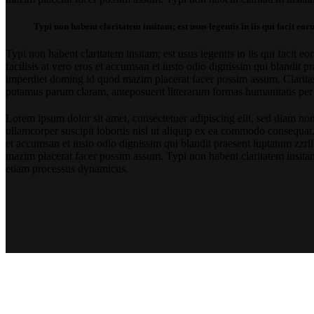
Typi non habent claritatem insitam; est usus legentis in iis qui facit eo
Typi non habent claritatem insitam; est usus legentis in iis qui facit e
facilisis at vero eros et accumsan et iusto odio dignissim qui blandit p
imperdiet doming id quod mazim placerat facer possim assum. Clarita
putamus parum claram, anteposuerit litterarum formas humanitatis per
Lorem ipsum dolor sit amet, consectetuer adipiscing elit, sed diam n
ullamcorper suscipit lobortis nisl ut aliquip ex ea commodo consequat. D
et accumsan et iusto odio dignissim qui blandit praesent luptatum zzri
mazim placerat facer possim assum. Typi non habent claritatem insitam; e
etiam processus dynamicus.