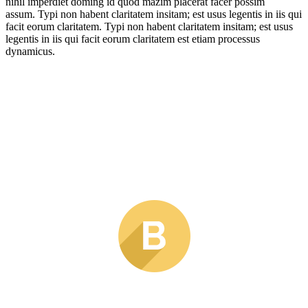
nihil imperdiet doming id quod mazim placerat facer possim
assum. Typi non habent claritatem insitam; est usus legentis in iis qui
facit eorum claritatem. Typi non habent claritatem insitam; est usus
legentis in iis qui facit eorum claritatem est etiam processus
dynamicus.