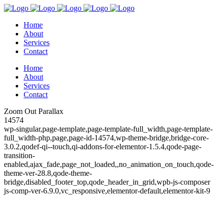
Home
About
Services
Contact
Home
About
Services
Contact
Zoom Out Parallax
14574
wp-singular,page-template,page-template-full_width,page-template-
full_width-php,page,page-id-14574,wp-theme-bridge,bridge-core-
3.0.2,qodef-qi--touch,qi-addons-for-elementor-1.5.4,qode-page-
transition-
enabled,ajax_fade,page_not_loaded,,no_animation_on_touch,qode-
theme-ver-28.8,qode-theme-
bridge,disabled_footer_top,qode_header_in_grid,wpb-js-composer
js-comp-ver-6.9.0,vc_responsive,elementor-default,elementor-kit-9