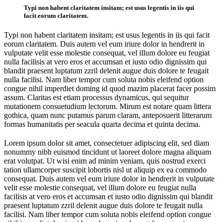
Typi non habent claritatem insitam; est usus legentis in iis qui
facit eorum claritatem.
Typi non habent claritatem insitam; est usus legentis in iis qui facit
eorum claritatem. Duis autem vel eum iriure dolor in hendrerit in
vulputate velit esse molestie consequat, vel illum dolore eu feugiat
nulla facilisis at vero eros et accumsan et iusto odio dignissim qui
blandit praesent luptatum zzril delenit augue duis dolore te feugait
nulla facilisi. Nam liber tempor cum soluta nobis eleifend option
congue nihil imperdiet doming id quod mazim placerat facer possim
assum. Claritas est etiam processus dynamicus, qui sequitur
mutationem consuetudium lectorum. Mirum est notare quam littera
gothica, quam nunc putamus parum claram, anteposuerit litterarum
formas humanitatis per seacula quarta decima et quinta decima.
Lorem ipsum dolor sit amet, consectetuer adipiscing elit, sed diam
nonummy nibh euismod tincidunt ut laoreet dolore magna aliquam
erat volutpat. Ut wisi enim ad minim veniam, quis nostrud exerci
tation ullamcorper suscipit lobortis nisl ut aliquip ex ea commodo
consequat. Duis autem vel eum iriure dolor in hendrerit in vulputate
velit esse molestie consequat, vel illum dolore eu feugiat nulla
facilisis at vero eros et accumsan et iusto odio dignissim qui blandit
praesent luptatum zzril delenit augue duis dolore te feugait nulla
facilisi. Nam liber tempor cum soluta nobis eleifend option congue