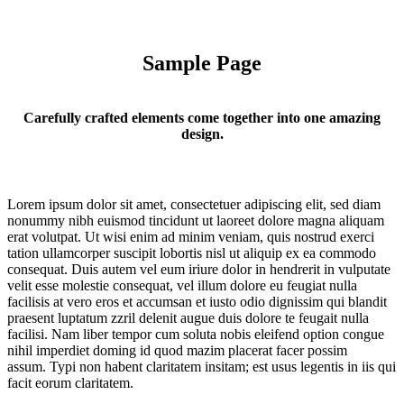
Sample Page
Carefully crafted elements come together into one amazing
design.
Lorem ipsum dolor sit amet, consectetuer adipiscing elit, sed diam
nonummy nibh euismod tincidunt ut laoreet dolore magna aliquam
erat volutpat. Ut wisi enim ad minim veniam, quis nostrud exerci
tation ullamcorper suscipit lobortis nisl ut aliquip ex ea commodo
consequat. Duis autem vel eum iriure dolor in hendrerit in vulputate
velit esse molestie consequat, vel illum dolore eu feugiat nulla
facilisis at vero eros et accumsan et iusto odio dignissim qui blandit
praesent luptatum zzril delenit augue duis dolore te feugait nulla
facilisi. Nam liber tempor cum soluta nobis eleifend option congue
nihil imperdiet doming id quod mazim placerat facer possim
assum. Typi non habent claritatem insitam; est usus legentis in iis qui
facit eorum claritatem.